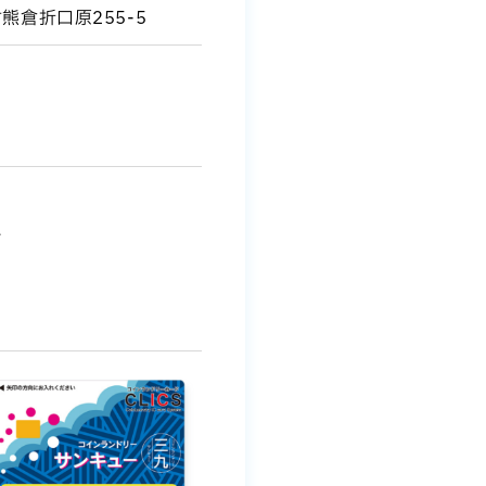
熊倉折口原255-5
ム